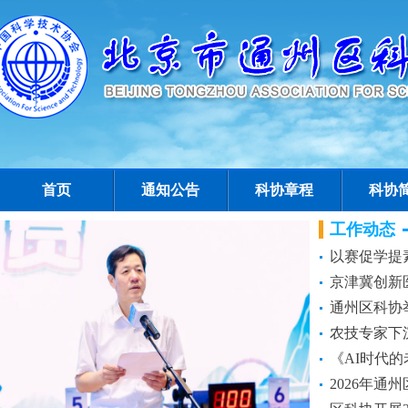
首页
通知公告
科协章程
科协
工作动态
以赛促学提素
京津冀创新医
通州区科协举
农技专家下沉
《AI时代的
2026年通