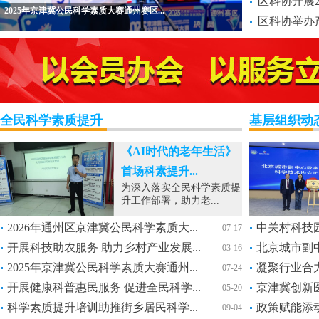
区科协开展2
2025年京津冀公民科学素质大赛通州赛区...
区科协举办
全民科学素质提升
基层组织动
《AI时代的老年生活》
首场科素提升...
为深入落实全民科学素质提
升工作部署，助力老...
2026年通州区京津冀公民科学素质大...
中关村科技园
07-17
开展科技助农服务 助力乡村产业发展...
北京城市副中
03-16
2025年京津冀公民科学素质大赛通州...
凝聚行业合力
07-24
开展健康科普惠民服务 促进全民科学...
京津冀创新医
05-20
科学素质提升培训助推街乡居民科学...
政策赋能添动
09-04